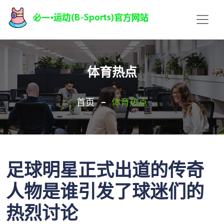
体育热点
首页
体育热点
足球明星正式出道的传奇
人物是谁引发了球迷们的
热烈讨论