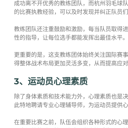
成功离不开优秀的教练团队，而杭州羽毛球
的比赛执教经验，可以及时发现并纠正队员
教练团队还注重鼓励和激励，每当队员取得
性的指导，让每位选手都能发挥出最佳水平
更重要的是，这支教练团体始终关注国际赛
得整体战术布局更加灵活多变，从而提高应
3、运动员心理素质
除了身体素质和技术能力外，心理素质也是
此特地聘请专业心理辅导师，为运动员提供
在重要比赛之前，队伍会组织各种形式的心