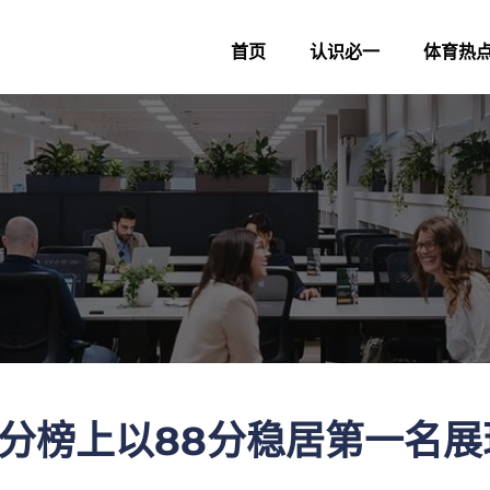
首页
认识必一
体育热
分榜上以88分稳居第一名展