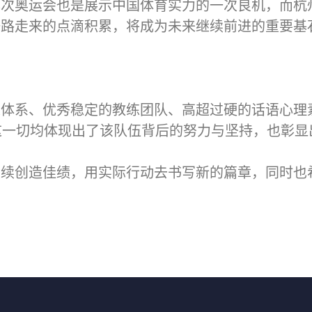
本次奥运会也是展示中国体育实力的一次良机，而杭
一路走来的点滴积累，将成为未来继续前进的重要基
练体系、优秀稳定的教练团队、高超过硬的话语心理
这一切均体现出了该队伍背后的努力与坚持，也彰显
继续创造佳绩，用实际行动去书写新的篇章，同时也