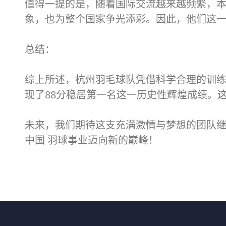
值得一提的是，随着国际交流越来越频繁，
象，也为整个国家争光添彩。因此，他们这
总结：
综上所述，杭州羽毛球队凭借科学合理的训
现了88分稳居第一名这一历史性辉煌成绩。
未来，我们期待这支充满激情与梦想的团队
中国 羽球事业迈向新的巅峰！