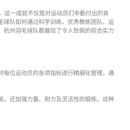
现。这一成就不仅是对运动员们辛勤付出的肯
毛球队如何通过科学训练、优秀教练团队、运
，杭州羽毛球队都展现了令人钦佩的综合实力
对每位运动员的各项指标进行精细化管理。通
。
能，还加强力量、耐力及灵活性的锻炼。这种