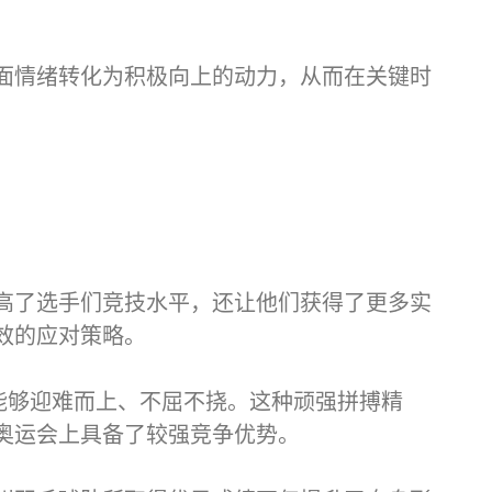
面情绪转化为积极向上的动力，从而在关键时
高了选手们竞技水平，还让他们获得了更多实
效的应对策略。
能够迎难而上、不屈不挠。这种顽强拼搏精
奥运会上具备了较强竞争优势。