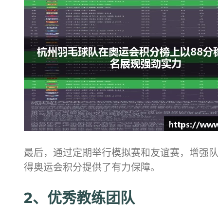
最后，通过定期举行模拟赛和友谊赛，增强
得奥运会积分提供了有力保障。
2、优秀教练团队